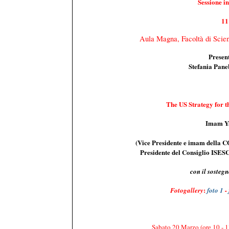
Sessione i
11
Au
la Magna,
Facoltà di Scie
Presen
Stefania Pane
The US Strategy for 
Imam Ya
(
Vice Presidente e imam della C
Presidente del Consiglio ISESC
con il sostegn
:
Fotogallery
foto 1
-
Sabato 20 Marzo
(ore 10 - 