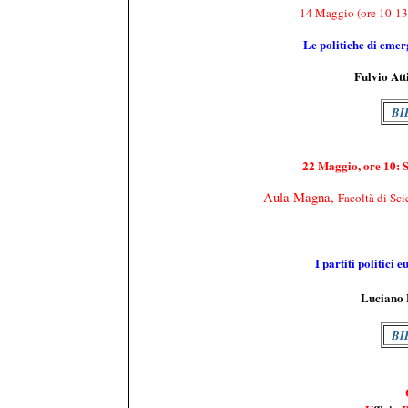
14 Maggio (ore 10-13
Le politiche di eme
Fulvio Att
BI
22
Maggio, ore 10
:
S
A
u
la Magna
,
Facoltà di Sc
I partiti politici 
Luciano B
BI