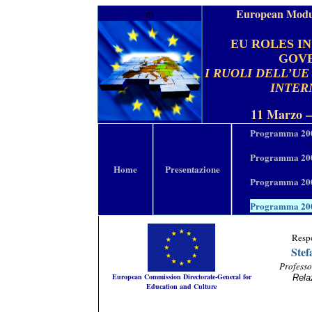
European Modu
m
EU ROLES I
GOV
I RUOLI DELL’U
INTER
11 Marzo –
Programma 20
Programma 20
Home
Presentazione
Programma 20
Programma 20
Respo
Stef
Professo
European Commission
Directorate-General for
Relaz
Education and Culture