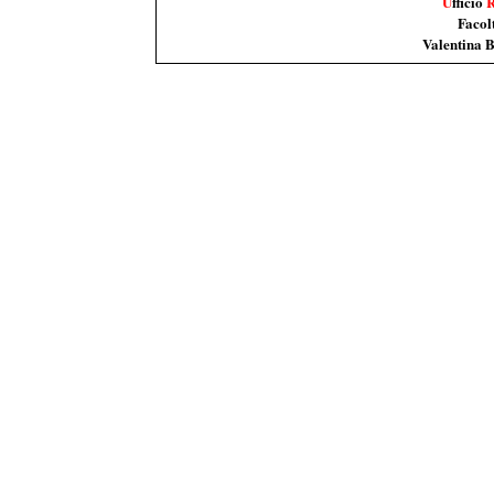
U
fficio
Facolt
Valentina 