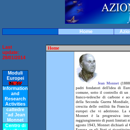
Home
Azio
Last
Home
update:
28/01/2014
Moduli
Europei
Jean Monnet
(1888-
padri fondatori dell'idea di Eur
Information
comune, sotto il controllo di un 
and
franco-tedesche di carbone e ac
Research
della Seconda Guerra Mondiale, 
Activities
crescita delle ostilità fra Franci
cattedre
europei che vi aderirono. La s
"ad Jean
Monnet è la progressiva integ
Monnet
raggiungimento di punti limitati m
agosto 1943, Monnet dichiarò al 
Centro di
Europa, se gli Stati si ricostitui