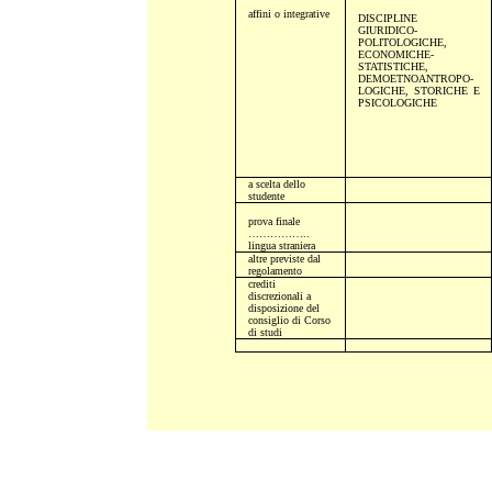
affini o integrative
DISCIPLINE
GIURIDICO-
POLITOLOGICHE,
ECONOMICHE-
STATISTICHE,
DEMOETNOANTROPO-
LOGICHE, STORICHE E
PSICOLOGICHE
a scelta dello
studente
prova finale
……………..
lingua straniera
altre previste dal
regolamento
crediti
discrezionali a
disposizione del
consiglio di Corso
di studi