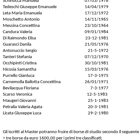
Schinocca Manuela
07/03/1978
Tedeschi Giuseppe Emanuele
14/04/1979
Leta Maria Emanuela
17/12/1972
Moschetto Antonio
14/11/1965
Messina Concettina
23/10/1964
Candura Valeria
09/01/1984
Di Raimondo Elisa
23-12-1981
Guarasci Danila
21/05/1976
Antonuccio Sergio
21-5-1972
Tanteri Stefania
07/12/1970
Occhipinti Cristina
30/10/1981
Nicosia Samantha
15/03/1976
Purrello Gianluca
17-3-1975
Carnemolla Ballotta Concettina
26/01/1971
Bevilacqua Floriana
7-3-1977
Scarso Veronica
12-5-1983
Maugeri Giovanni
25-1-1983
Petralia Valeria Agata
20-3-1981
Licata Giuseppe Luca
29-2-1980
Gli iscritti al Master potranno fruire di borse di studio secondo il seguente
> tre borse da euro 1600,00 per i primi tre classificati;