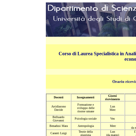
Corso di Laurea Specialistica in Analis
econo
Orario ricevi
Giorni
Docenti
Insegnamenti
ricevimento
Formazione e
Arcidiacono
Lun
sviluppo delle
Davide
Merc
risorse umane
Belluardo
Psicologia sociale
Ven
Giovanni
Benadusi Mara
Antropologia
Merc
da 
Teorie della
Lun
1
Caranti Luigi
giustizia
(da marzo)