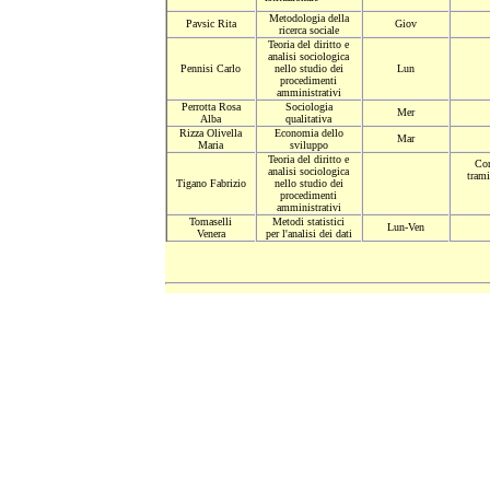
Metodologia della
Pavsic Rita
Giov
ricerca sociale
Teoria del diritto e
analisi sociologica
Pennisi Carlo
nello studio dei
Lun
procedimenti
amministrativi
Perrotta Rosa
Sociologia
Mer
Alba
qualitativa
Rizza Olivella
Economia dello
Mar
Maria
sviluppo
Teoria del diritto e
Con
analisi sociologica
trami
Tigano Fabrizio
nello studio dei
procedimenti
amministrativi
Tomaselli
Metodi statistici
Lun-Ven
Venera
per l'analisi dei dati