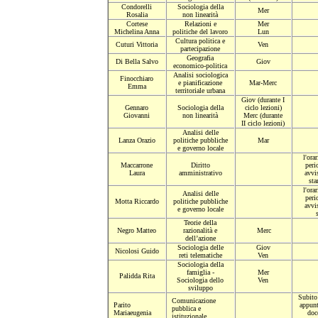
Condorelli
Sociologia della
Mer
Rosalia
non linearità
Cortese
Relazioni e
Mer
Michelina Anna
politiche del lavoro
Lun
Cultura politica e
Cuturi Vittoria
Ven
partecipazione
Geografia
Di Bella Salvo
Giov
economico-politica
Analisi sociologica
Finocchiaro
e pianificazione
Mar-Merc
Emma
territoriale urbana
Giov
(durante I
Gennaro
Sociologia della
ciclo lezioni)
Giovanni
non linearità
Merc
(durante
II ciclo lezioni)
Analisi delle
Lanza Orazio
politiche pubbliche
Mar
e governo locale
l'ora
Maccarrone
Diritto
peri
Laura
amministrativo
avvis
sta
l'ora
Analisi delle
peri
Motta Riccardo
politiche pubbliche
avvis
e governo locale
Teorie della
Negro Matteo
razionalità e
Merc
dell’azione
Sociologia delle
Giov
Nicolosi Guido
reti telematiche
Ven
Sociologia della
famiglia -
Mer
Palidda Rita
Sociologia dello
Ven
sviluppo
Subito
Comunicazione
Parito
appun
pubblica e
Mariaeugenia
doc
istituzionale