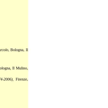
secolo
, Bologna, Il
logna, Il Mulino,
74-2006),
Firenze,