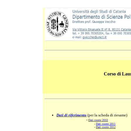
Corso di Laur
Dati di riferimento
(per la scheda di riesame)
-
Dati coorte 2010
-
Dati coorte 2011
-
Dati coorte 2012