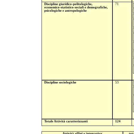
Discipline giuridico-politologiche,
71
economico-statistico-sociali e demografiche,
psicologiche e antropologiche
Discipline sociologiche
53
Totale Attività caratterizzanti
124
Attività affini o integrative
tot