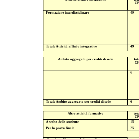
C
Formazione interdisciplinare
49
Totale Attività affini o integrative
49
Ambito aggregato per crediti di sede
tot
C
6
Totale Ambito aggregato per crediti di sede
6
Altre attività formative
tot
C
A scelta dello studente
15
Per la prova finale
25