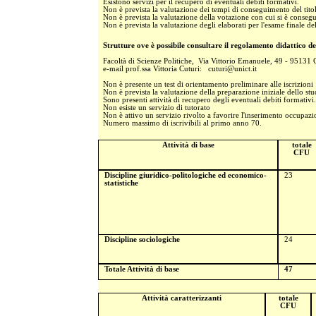
Esistono servizi per il recupero di eventuali debiti formativi.
Non è prevista la valutazione dei tempi di conseguimento del titol
Non è prevista la valutazione della votazione con cui si è conseguit
Non è prevista la valutazione degli elaborati per l'esame finale del
Strutture ove è possibile consultare il regolamento didattico de
Facoltà di Scienze Politiche, Via Vittorio Emanuele, 49 - 9513
e-mail prof.ssa Vittoria Cuturi: cuturi@unict.it
Non è presente un test di orientamento preliminare alle iscrizioni
Non è prevista la valutazione della preparazione iniziale dello stu
Sono presenti attività di recupero degli eventuali debiti formativi.
Non esiste un servizio di tutorato
Non è attivo un servizio rivolto a favorire l'inserimento occupazio
Numero massimo di iscrivibili al primo anno 70.
Attività di base
totale
CFU
Discipline giuridico-politologiche ed economico-
23
statistiche
Discipline sociologiche
24
Totale Attività di base
47
Attività caratterizzanti
totale
CFU