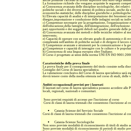
anche possibile l'accesso al livello superiore dell'Albo degli assiste
La formazione richiede che vengano acquisite le seguenti compe
a) Conoscenza avanzata delle discipline sociologiche, dei relativi 
politiche sociali e dei diversi sistemi di politica sociale, anche d
economiche-statistiche; delle discipline giuridiche e politologiche
b) Elevata capacità di analisi e di interpretazione dei fenomeni s
disegno,impostazione e conduzione delle indagini sociali su indivi
c) Competenze necessarie per la progettazione, l'organizzazione e la 
dell'educazione,della famiglia, dell'immigrazione, dell'esclusione
pari opportunità e dei soggetti deboli nel quadro generale delle po
d) Conoscenza avanzata dei metodi e delle tecniche relative al mon
intervento;
e) Capacità di operare con un elevato grado di autonomia e di svolg
complessità nell'ambito di politiche sociali e di dirigere il lavor
f) Competenze avanzate e strumenti per la comunicazione e la ges
g) Competenze e capacità di interagire con le culture e le popolazi
h) Conoscenza di una lingua europea oltre l'italiano.
Il Corso è progettato ai sensi della norma UNI EN ISO 9001:200
Caratteristiche della prova finale
La prova finale per il conseguimento del titolo consiste nella discu
Consiglio del Corso di laurea specialistica.
La valutazione conclusiva del Corso di laurea specialistica sarà 
dovrà tenere conto della media ottenuta nel corso di studi, delle val
Ambiti occupazionali previsti per i laureati
Il laureati nel corso di laurea specialistica possono accedere alle
locali, regionali, nazionali e comunitari.
Sono previsti requisiti di accesso per l'iscrizione al corso
Corsi di classi di laurea triennali che consentono l'iscrizione al c
Catania-Scienze del Servizio Sociale
Corsi di classi di laurea triennali che consentono l'iscrizione al c
Catania-Scienze Sociologiche
Non sono previste modalità di riconoscimento di titoli di studio acqu
Sono previste modalità di riconoscimento di periodi di studio presso