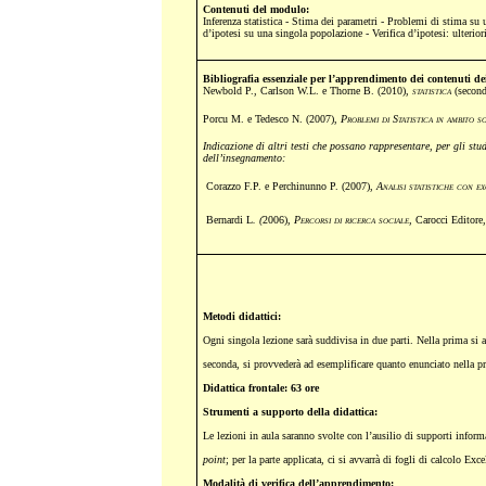
Contenuti del modulo:
Inferenza statistica - Stima dei parametri - Problemi di stima su
d’ipotesi su una singola popolazione - Verifica d’ipotesi: ulterio
Bibliografia essenziale per l’apprendimento dei contenuti de
Newbold P., Carlson W.L. e Thorne B. (2010),
statistica
(
second
Porcu M. e Tedesco N. (2007),
Problemi di Statistica in ambito 
Indicazione di altri testi che possano rappresentare, per gli stu
dell’insegnamento:
Corazzo F.P. e Perchinunno P. (2007),
Analisi statistiche con ex
Bernardi L
. (
2006),
Percorsi di ricerca sociale,
Carocci Editore
Metodi didattici:
Ogni singola lezione sarà suddivisa in due parti. Nella prima si 
seconda, si provvederà ad esemplificare quanto enunciato nella pri
Didattica frontale: 63 ore
Strumenti a supporto della didattica:
Le lezioni in aula saranno svolte con l’ausilio di supporti informa
point
; per la parte applicata, ci si avvarrà di fogli di calcolo Exc
Modalità di verifica dell’apprendimento: