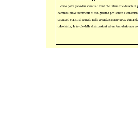
Il corso potrà prevedere eventuali verifiche intermedie durante il 
eventuali prove intermedie si svolgeranno per iscritto e constera
strumenti statistici appresi; nella seconda saranno poste domande 
calcolatrice, le tavole delle distribuzioni ed un formulario non 