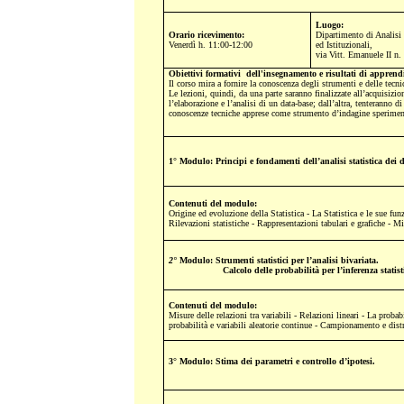
Luogo:
Orario ricevimento:
Dipartimento di Analisi 
Venerdì h. 11:00-12:00
ed Istituzionali,
via Vitt. Emanuele II n. 
Obiettivi formativi dell'insegnamento e risultati di apprendi
Il corso mira a fornire la conoscenza degli strumenti e delle tecnic
Le lezioni, quindi, da una parte saranno finalizzate all’acquisizi
l’elaborazione e l’analisi di un data-base; dall’altra, tenteranno d
conoscenze tecniche apprese come strumento d’indagine sperimenta
1° Modulo: Principi e fondamenti dell’analisi statistica dei 
Contenuti del modulo:
Origine ed evoluzione della Statistica - La Statistica e le sue fun
Rilevazioni statistiche - Rappresentazioni tabulari e grafiche - Mi
2°
Modulo: Strumenti statistici per l’analisi bivariata.
Calcolo delle probabilità per l’inferenza statisti
Contenuti del modulo:
Misure delle relazioni tra variabili - Relazioni lineari - La probabi
probabilità e variabili aleatorie continue - Campionamento e dist
3° Modulo: Stima dei parametri e controllo d’ipotesi.