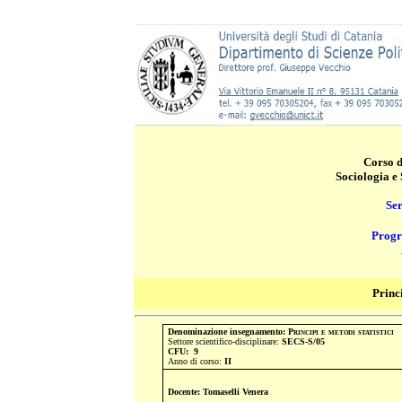
Corso d
Sociologia e 
Ser
Prog
Princi
Denominazione insegnamento:
Principi e metodi statistici
Settore scientifico-disciplinare:
SECS-S/05
CFU: 9
Anno di corso:
II
Docente:
Tomaselli Venera