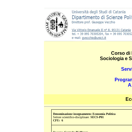
Corso di 
Sociologia e S
Serv
Progra
A
Eco
Denominazione insegnamento: Economia Politica
Settore scientifico-disciplinare:
SECS-P01
CFU: 6