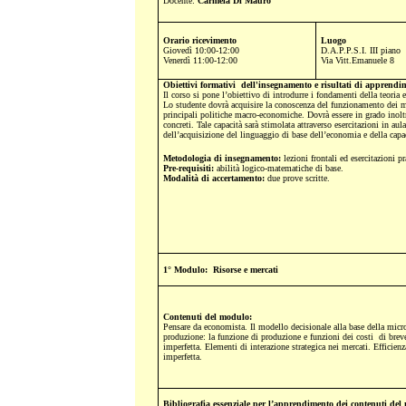
Docente:
Carmela Di Mauro
Orario ricevimento
Luogo
Giovedì 10:00-12:00
D.A.P.P.S.I. III piano
Venerdì 11:00-12:00
Via Vitt.Emanuele 8
Obiettivi formativi dell'insegnamento e risultati di apprendim
Il corso si pone l’obiettivo di introdurre i fondamenti della teoria
Lo studente dovrà acquisire la conoscenza del funzionamento dei merc
principali politiche macro-economiche. Dovrà essere in grado inoltre
concreti. Tale capacità sarà stimolata attraverso esercitazioni in aul
dell’acquisizione del linguaggio di base dell’economia e della capac
Metodologia di insegnamento:
lezioni frontali ed esercitazioni pr
Pre-requisiti:
abilità logico-matematiche di base.
Modalità di accertamento:
due prove scritte.
1° Modulo:
Risorse e mercati
Contenuti del modulo:
Pensare da economista. Il modello decisionale alla base della micr
produzione: la funzione di produzione e funzioni dei costi di brev
imperfetta. Elementi di interazione strategica nei mercati. Efficienz
imperfetta.
Bibliografia essenziale per l’apprendimento dei contenuti del