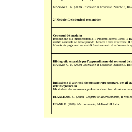
MANKIW G. N. (2009).
Essenziale di Economia.
Zanichelli, Bol
2° Modulo: Le istituzioni economiche
Contenuti del modulo:
Introduzione alla macroeconomia. Il Prodotto Interno Lordo. Il liv
reddito nazionale nel breve periodo. Moneta e tassi d’interesse. I
bilancia dei pagamenti e cenni di funzionamento di un’economia a
Bibliografia essenziale per l’apprendimento dei contenuti del
MANKIW G. N. (2009).
Essenziale di Economia.
Zanichelli, Bol
Indicazione di altri testi che possano rappresentare, per gli s
dell’insegnamento:
Gli studenti che volessero approfondire alcuni temi di microeconom
BLANCHARD O. (2010).
Scoprire la Macroeconomia
, Il Mulin
FRANK R. (2010).
Microeconomia
, McGrawHill Italia.