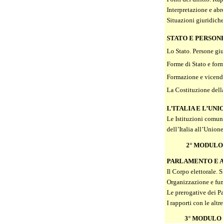
Interpretazione e abr
Situazioni giuridiche
STATO E PERSONE
Lo Stato. Persone giu
Forme di Stato e for
Formazione e vicende 
La Costituzione dell
L’ITALIA E L’UN
Le Istituzioni comunit
dell’Italia all’Union
2° MODULO
PARLAMENTO E A
Il Corpo elettorale. 
Organizzazione e fu
Le prerogative dei Pa
I rapporti con le altre
3° MODULO