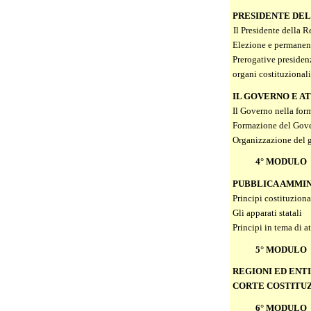
PRESIDENTE DELL
Il Presidente della R
Elezione e permanenz
Prerogative presidenzi
organi costituzionali
IL GOVERNO E AT
Il Governo nella form
Formazione del Gover
Organizzazione del go
4° MODULO
PUBBLICA AMMI
Principi costituziona
Gli apparati statali
Principi in tema di at
5° MODULO
REGIONI ED ENTI
CORTE COSTITUZ
6° MODULO