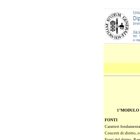
1°MODULO
FONTI
Caratteri fondamenta
Concetti di:diritto, 
Fonti del diritto. Ra