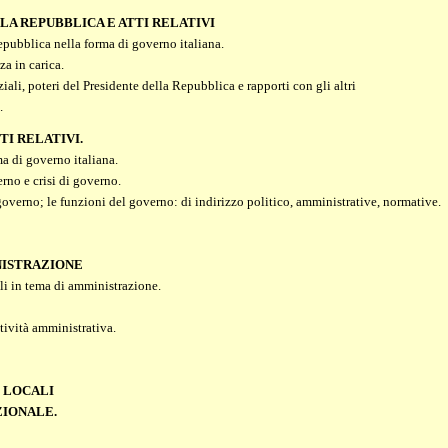
A REPUBBLICA E ATTI RELATIVI
epubblica nella forma di governo italiana.
a in carica.
ali, poteri del Presidente della Repubblica e rapporti con gli altri
.
TI RELATIVI.
a di governo italiana.
no e crisi di governo.
verno; le funzioni del governo: di indirizzo politico, amministrative, normative.
NISTRAZIONE
li in tema di amministrazione.
tività amministrativa.
 LOCALI
IONALE.