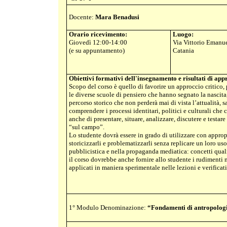
Docente:
Mara Benadusi
Orario ricevimento:
Luogo:
Giovedì 12:00-14:00
V
ia Vittorio Emanue
(e su appuntamento)
Catania
Obiettivi formativi dell'insegnamento e risultati di app
Scopo del corso è quello di favorire un approccio critico,
le diverse scuole di pensiero che hanno segnato la nascita
percorso storico che non perderà mai di vista l’attualità, s
comprendere i processi identitari, politici e culturali ch
anche di presentare, situare, analizzare, discutere e testar
“sul campo”.
Lo studente dovrà essere in grado di utilizzare con approp
storicizzarli e problematizzarli senza replicare un loro us
pubblicistica e nella propaganda mediatica: concetti quali “
il corso dovrebbe anche fornire allo studente i rudimenti m
applicati in maniera sperimentale nelle lezioni e verificat
1° Modulo Denominazione:
“
Fondamenti di antropologia 