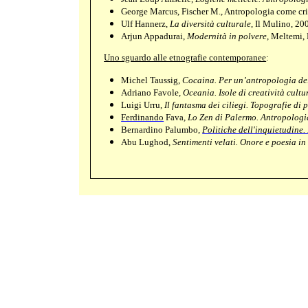
George Marcus, Fischer M., Antropologia come cri
Ulf Hannerz,
La diversità culturale
, Il Mulino, 20
Arjun Appadurai,
Modernità in polvere
, Meltemi,
Uno sguardo alle etnografie contemporanee
:
Michel Taussig,
Cocaina. Per un’antropologia de
Adriano Favole,
Oceania. Isole di creatività cultu
Luigi Urru,
Il fantasma dei ciliegi. Topografie di
Ferdinando
Fava
, Lo Zen di Palermo. Antropologi
Bernardino Palumbo,
Politiche dell'inquietudine. 
Abu Lughod,
Sentimenti velati. Onore e poesia i