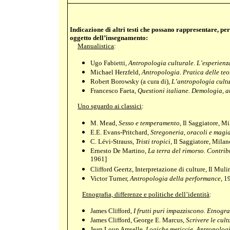
Indicazione di altri testi che possano rappresentare, per
oggetto dell’insegnamento:
Manualistica
:
Ugo Fabietti,
Antropologia culturale. L’esperienza
Michael Herzfeld,
Antropologia. Pratica delle teor
Robert Borowsky (a cura di),
L’antropologia cultu
Francesco Faeta,
Questioni italiane. Demologia, a
Uno sguardo ai classici
:
M. Mead,
Sesso e temperamento
, Il Saggiatore, M
E.E. Evans-Pritchard,
Stregoneria, oracoli e magia
C. Lévi-Strauss,
Tristi tropici
, Il Saggiatore, Milan
Ernesto De Martino,
La terra del rimorso. Contrib
1961]
Clifford Geertz, Interpretazione di culture, Il Muli
Victor Turner,
Antropologia della performance
, 1
Etnografia, differenze e politiche dell’identità
:
James Clifford,
I frutti puri impazziscono. Etnogra
James Clifford, George E. Marcus,
Scrivere le cult
Jean Loup Amselle,
Logiche meticcie. Antropologia